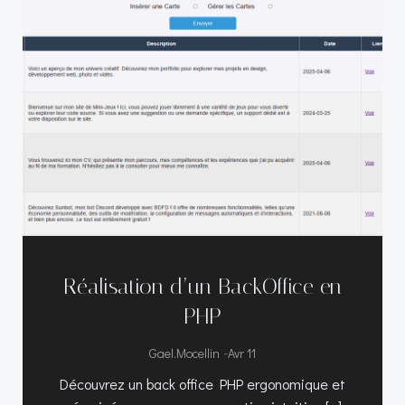
Réalisation d’un BackOffice en
PHP
-
Gael.mocellin
Avr 11
Découvrez un back office PHP ergonomique et